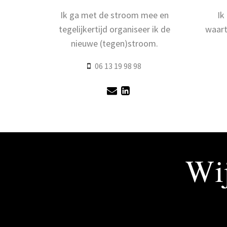
Ik ga met de stroom mee en
Ik
tegelijkertijd organiseer ik de
waart
nieuwe (tegen)stroom.
06 13 19 98 98
Wij