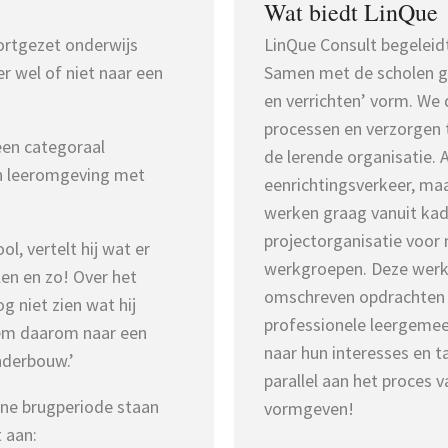
Wat biedt LinQue
oortgezet onderwijs
LinQue Consult begeleid
er wel of niet naar een
Samen met de scholen gev
en verrichten’ vorm. We
processen en verzorgen t
een categoraal
de lerende organisatie.
en leeromgeving met
eenrichtingsverkeer, ma
werken graag vanuit kade
projectorganisatie voor
ol, vertelt hij wat er
werkgroepen. Deze werk
len en zo! Over het
omschreven opdrachten e
og niet zien wat hij
professionele leergemee
 hem daarom naar een
naar hun interesses en t
nderbouw.’
parallel aan het proces v
ene brugperiode staan
vormgeven!
 aan: