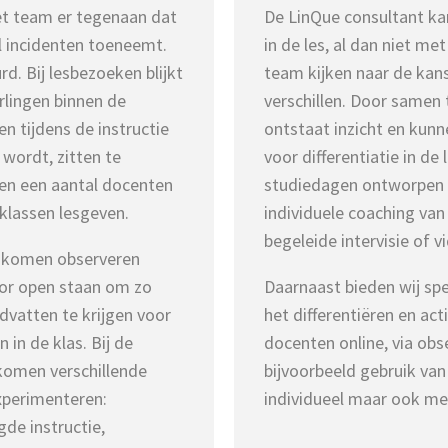
et team er tegenaan dat
De LinQue consultant ka
 incidenten toeneemt.
in de les, al dan niet m
d. Bij lesbezoeken blijkt
team kijken naar de kans
erlingen binnen de
verschillen. Door samen 
n tijdens de instructie
ontstaat inzicht en kun
 wordt, zitten te
voor differentiatie in d
en een aantal docenten
studiedagen ontworpen o
 klassen lesgeven.
individuele coaching van 
begeleide intervisie of vi
e komen observeren
voor open staan om zo
Daarnaast bieden wij sp
ndvatten te krijgen voor
het differentiëren en act
in de klas. Bij de
docenten online, via obs
komen verschillende
bijvoorbeeld gebruik van
xperimenteren:
individueel maar ook me
gde instructie,