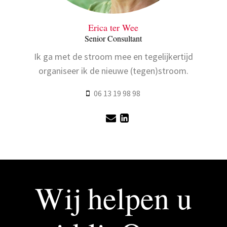
Erica ter Wee
Senior Consultant
Ik ga met de stroom mee en tegelijkertijd
Ik
organiseer ik de nieuwe (tegen)stroom.
06 13 19 98 98
Wij helpen u