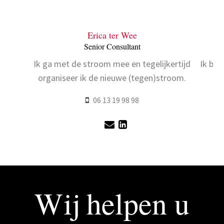
Erica ter Wee
Senior Consultant
Ik ga met de stroom mee en tegelijkertijd
Ik ben
organiseer ik de nieuwe (tegen)stroom.
06 13 19 98 98
Wij helpen u